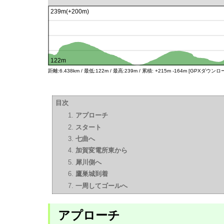
距離:6.438km / 最低:122m / 最高:239m / 累積: +215m -164m [GPXダウンロ
目次
アプローチ
スタート
七曲へ
加賀変電所東から
犀川側へ
鷹巣城到着
一周してゴールへ
アプローチ