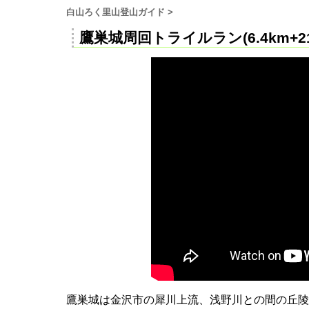
白山ろく里山登山ガイド
>
鷹巣城周回トライルラン(6.4km+
鷹巣城は金沢市の犀川上流、浅野川との間の丘陵