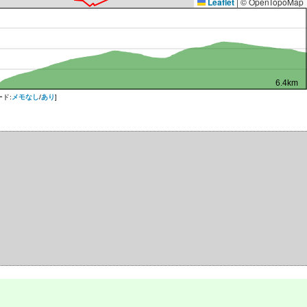
Leaflet
|
© OpenTopoMap
ード:
メモなし
/
あり
]