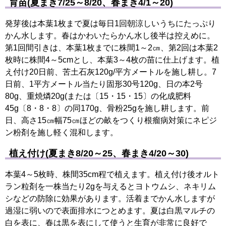
育苗(夏まき7/25～8/20、春まき4/1～20)
発芽後は本葉1枚まで夏は毎日1回朝涼しいうちにたっぷり
かん水します。春はかわいたらかん水し後半は控えめに。
第1回間引きは、本葉1枚までに株間1～2㎝、第2回は本葉2
枚時に株間4～5cmとし、本葉3～4枚の苗に仕上げます。植
え付け20日前、苦土石灰120g/平方メートルを施し耕し。7
日前、1平方メートル当たり固形30号120g、日の本2号
80g、重焼燐20g(または〔15・15・15〕の化成肥料
45g〔8・8・8〕の同170g、骨粉25gを施し耕します。前
日、高さ15㎝幅75㎝ほどの畝をつくり根瘤病対策にネピジ
ン粉剤を施し軽く混和します。
植え付け(夏まき8/20～25、春まき4/20～30)
本葉4～5枚時、株間35cm程で植えます。植え付け後オルト
ラン粒剤を一株当たり2gを与えるとヨトウムシ、ネキリム
シなどの防除に効果があります。活着までかん水しますが
過湿に弱いので表面排水につとめます。夏は白黒マルチの
白を表に、春は黒を表にして使うと生育が非常に良好で