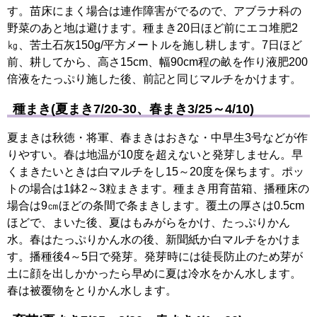
す。苗床にまく場合は連作障害がでるので、アブラナ科の
野菜のあと地は避けます。種まき20日ほど前にエコ堆肥2
㎏、苦土石灰150g/平方メートルを施し耕します。7日ほど
前、耕してから、高さ15cm、幅90cm程の畝を作り液肥200
倍液をたっぷり施した後、前記と同じマルチをかけます。
種まき(夏まき7/20-30、春まき3/25～4/10)
夏まきは秋徳・将軍、春まきはおきな・中早生3号などが作
りやすい。春は地温が10度を超えないと発芽しません。早
くまきたいときは白マルチをし15～20度を保ちます。ポッ
トの場合は1鉢2～3粒まきます。種まき用育苗箱、播種床の
場合は9㎝ほどの条間で条まきします。覆土の厚さは0.5cm
ほどで、まいた後、夏はもみがらをかけ、たっぷりかん
水。春はたっぷりかん水の後、新聞紙か白マルチをかけま
す。播種後4～5日で発芽。発芽時には徒長防止のため芽が
土に顔を出しかかったら早めに夏は冷水をかん水します。
春は被覆物をとりかん水します。