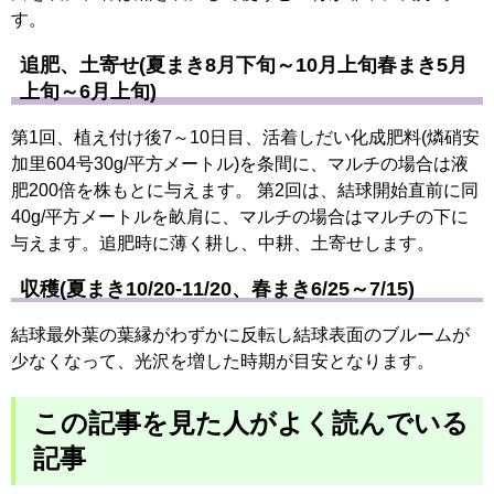
す。
追肥、土寄せ(夏まき8月下旬～10月上旬春まき5月
上旬～6月上旬)
第1回、植え付け後7～10日目、活着しだい化成肥料(燐硝安
加里604号30g/平方メートル)を条間に、マルチの場合は液
肥200倍を株もとに与えます。 第2回は、結球開始直前に同
40g/平方メートルを畝肩に、マルチの場合はマルチの下に
与えます。追肥時に薄く耕し、中耕、土寄せします。
収穫(夏まき10/20-11/20、春まき6/25～7/15)
結球最外葉の葉縁がわずかに反転し結球表面のブルームが
少なくなって、光沢を増した時期が目安となります。
この記事を見た人がよく読んでいる
記事