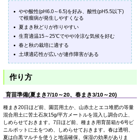
やや酸性(pH6.0～6.5)を好み、酸性(pH5.5以下)
で根瘤病が発生しやすくなる
夏まき秋どりが作りやすい
生育適温15～25℃でやや冷涼な気候を好む
春と秋の栽培に適する
土壌適応性が広いが連作障害がある
作り方
育苗準備(夏まき7/10～20、春まき3/10～20)
種まき20日ほど前、園芸用土か、山赤土とエコ堆肥の等量
混合用土に苦土石灰15g/平方メートルを混入し調合の上、
しめらせておきます。7日ほど前、種まき用育苗箱か6号ビ
ニルポットに土をつめ、しめらせておきます。春は透明、
夏は白黒マルチを使うと地温確保、保湿の効果がありま