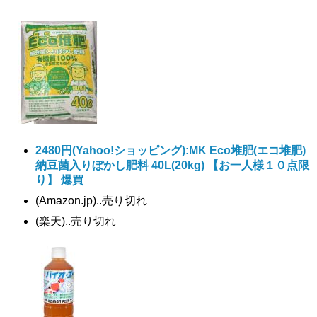
2480円
(Yahoo!ショッピング):MK Eco堆肥(エコ堆肥)
納豆菌入りぼかし肥料 40L(20kg) 【お一人様１０点限
り】 爆買
(Amazon.jp)..売り切れ
(楽天)..売り切れ