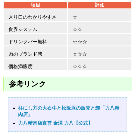
項目
評価
入り口のわかりやすさ
☆
食券システム
☆☆
ドリンクバー無料
☆☆☆
肉のブランド感
☆☆☆
価格満腹度
☆☆☆
参考リンク
往にし方の大石牛と松阪豚の販売と卸「力八精
肉店」
力八精肉店直営 金澤 力八【公式】