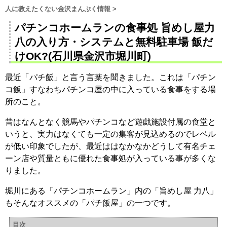
人に教えたくない金沢まんぷく情報
>
パチンコホームランの食事処 旨めし屋力
八の入り方・システムと無料駐車場 飯だ
けOK?(石川県金沢市堀川町)
最近「パチ飯」と言う言葉を聞きました。これは「パチン
コ飯」すなわちパチンコ屋の中に入っている食事をする場
所のこと。
昔はなんとなく競馬やパチンコなど遊戯施設付属の食堂と
いうと、実力はなくても一定の集客が見込めるのでレベル
が低い印象でしたが、最近ははなかなかどうして有名チェ
ーン店や質量ともに優れた食事処が入っている事が多くな
りました。
堀川にある「パチンコホームラン」内の「旨めし屋 力八」
もそんなオススメの「パチ飯屋」の一つです。
目次