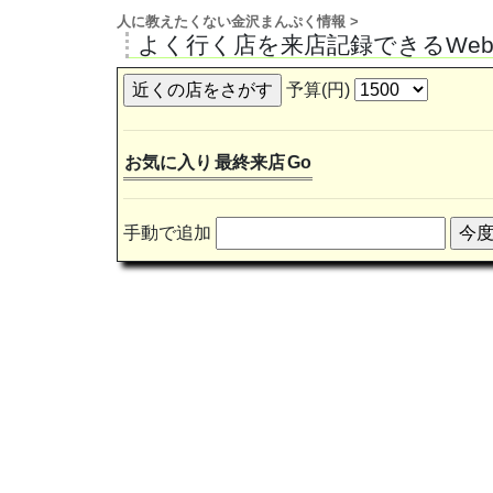
人に教えたくない金沢まんぷく情報
>
よく行く店を来店記録できるWebアプ
予算(円)
お気に入り
最終来店
Go
手動で追加