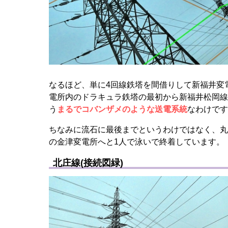
なるほど、単に4回線鉄塔を間借りして新福井変
電所内のドラキュラ鉄塔の最初から新福井松岡線
う
まるでコバンザメのような送電系統
なわけです
ちなみに流石に最後までというわけではなく、丸
の金津変電所へと1人で泳いで終着しています。
北庄線(接続図緑)