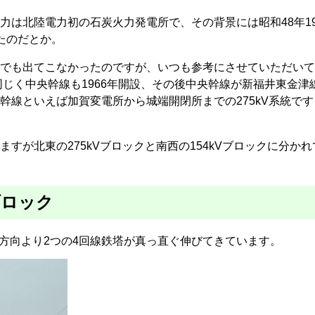
は北陸電力初の石炭火力発電所で、その背景には昭和48年19
たのだとか。
でも出てこなかったのですが、いつも参考にさせていただいて
同じく中央幹線も1966年開設、その後中央幹線が新福井東金津
幹線といえば加賀変電所から城端開閉所までの275kV系統です
すが北東の275kVブロックと南西の154kVブロックに分かれ
ブロック
西方向より2つの4回線鉄塔が真っ直ぐ伸びてきています。