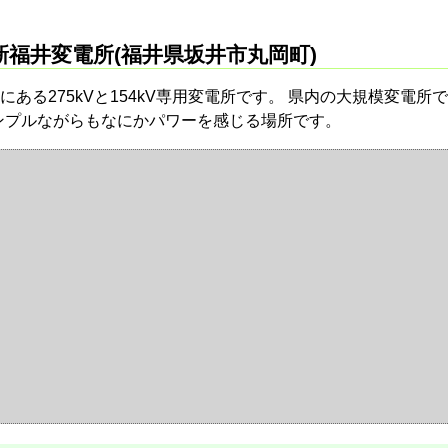
点 新福井変電所(福井県坂井市丸岡町)
ある275kVと154kV専用変電所です。 県内の大規模変電所
シンプルながらもなにかパワーを感じる場所です。