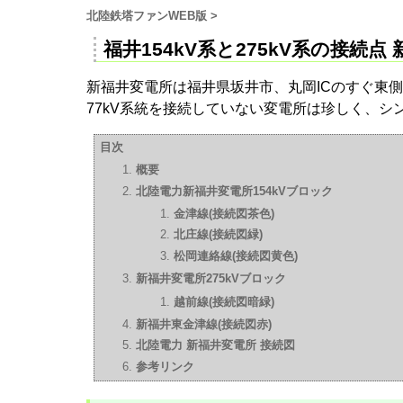
北陸鉄塔ファンWEB版
>
福井154kV系と275kV系の接続
新福井変電所は福井県坂井市、丸岡ICのすぐ東側に
77kV系統を接続していない変電所は珍しく、
目次
概要
北陸電力新福井変電所154kVブロック
金津線(接続図茶色)
北庄線(接続図緑)
松岡連絡線(接続図黄色)
新福井変電所275kVブロック
越前線(接続図暗緑)
新福井東金津線(接続図赤)
北陸電力 新福井変電所 接続図
参考リンク