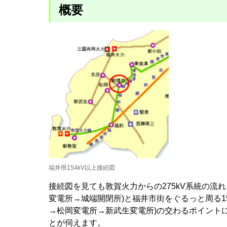
概要
福井県154kV以上接続図
接続図を見ても敦賀火力からの275kV系統の流
変電所→城端開閉所)と福井市街をぐるっと周る1
→松岡変電所→新武生変電所)の交わるポイント
とが伺えます。