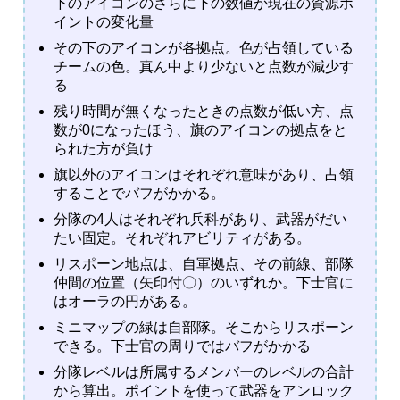
下のアイコンのさらに下の数値が現在の資源ポ
イントの変化量
その下のアイコンが各拠点。色が占領している
チームの色。真ん中より少ないと点数が減少す
る
残り時間が無くなったときの点数が低い方、点
数が0になったほう、旗のアイコンの拠点をと
られた方が負け
旗以外のアイコンはそれぞれ意味があり、占領
することでバフがかかる。
分隊の4人はそれぞれ兵科があり、武器がだい
たい固定。それぞれアビリティがある。
リスポーン地点は、自軍拠点、その前線、部隊
仲間の位置（矢印付〇）のいずれか。下士官に
はオーラの円がある。
ミニマップの緑は自部隊。そこからリスポーン
できる。下士官の周りではバフがかかる
分隊レベルは所属するメンバーのレベルの合計
から算出。ポイントを使って武器をアンロック