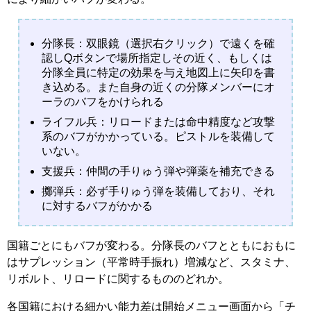
分隊長：双眼鏡（選択右クリック）で遠くを確
認しQボタンで場所指定しその近く、もしくは
分隊全員に特定の効果を与え地図上に矢印を書
き込める。また自身の近くの分隊メンバーにオ
ーラのバフをかけられる
ライフル兵：リロードまたは命中精度など攻撃
系のバフがかかっている。ピストルを装備して
いない。
支援兵：仲間の手りゅう弾や弾薬を補充できる
擲弾兵：必ず手りゅう弾を装備しており、それ
に対するバフがかかる
国籍ごとにもバフが変わる。分隊長のバフとともにおもに
はサプレッション（平常時手振れ）増減など、スタミナ、
リボルト、リロードに関するもののどれか。
各国籍における細かい能力差は開始メニュー画面から「チ