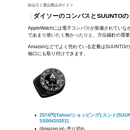
白山ろく里山登山ガイド
>
ダイソーのコンパスとSUUNTO
AppleWatchには電子コンパスが装備され
であまり使いたく無かったりと、方位磁針の需要
Amazonなどでよく売れている定番はSUUN
袖口にも取り付けできます。
2574円
(Yahoo!ショッピング):スント(SUU
SS004102011
(Amazon.jp)..売り切れ