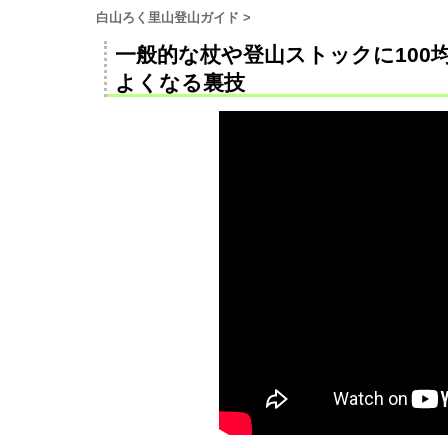
白山ろく里山登山ガイド
>
一般的な杖や登山ストックに10
よくなる裏技