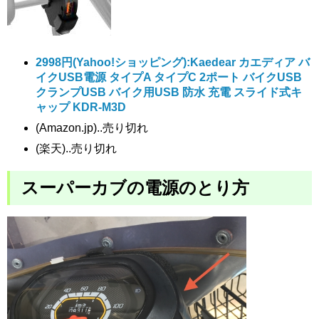
2998円
(Yahoo!ショッピング):Kaedear カエディア バ
イクUSB電源 タイプA タイプC 2ポート バイクUSB
クランプUSB バイク用USB 防水 充電 スライド式キ
ャップ KDR-M3D
(Amazon.jp)..売り切れ
(楽天)..売り切れ
スーパーカブの電源のとり方