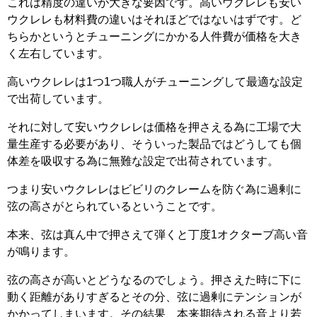
これは精度の違いが大きな要因です。高いウクレレも安い
ウクレレも材料費の違いはそれほどではないはずです。ど
ちらかというとチューニングにかかる人件費が価格を大き
く左右しています。
高いウクレレは1つ1つ職人がチューニングして最適な設定
で出荷しています。
それに対して安いウクレレは価格を押さえる為に工場で大
量生産する必要があり、そういった製品ではどうしても個
体差を吸収する為に無難な設定で出荷されています。
つまり安いウクレレはビビリのクレームを防ぐ為に過剰に
弦の高さがとられているということです。
本来、弦は真ん中で押さえて弾くと丁度1オクターブ高い音
が鳴ります。
弦の高さが高いとどうなるのでしょう。押さえた時に下に
動く距離がありすぎるとその分、弦に過剰にテンションが
かかってしまいます。その結果、本来期待される音より若