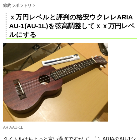
節約ラボラトリ
>
ｘ万円レベルと評判の格安ウクレレARIA
AU-1(AU-1L)を弦高調整してｘｘ万円レベ
ルにする
ARIA AU-1L
タイトルはちょっと言い過ぎですが（´。` ）ARIAのAU-1シ