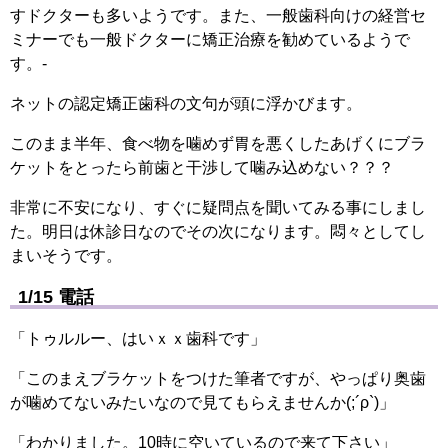
すドクターも多いようです。また、一般歯科向けの経営セ
ミナーでも一般ドクターに矯正治療を勧めているようで
す。-
ネットの認定矯正歯科の文句が頭に浮かびます。
このまま半年、食べ物を噛めず胃を悪くしたあげくにブラ
ケットをとったら前歯と干渉して噛み込めない？？？
非常に不安になり、すぐに疑問点を聞いてみる事にしまし
た。明日は休診日なのでその次になります。悶々としてし
まいそうです。
1/15 電話
「トゥルルー、はいｘｘ歯科です」
「このまえブラケットをつけた筆者ですが、やっぱり奥歯
が噛めてないみたいなので見てもらえませんか(;´ρ`)」
「わかりました。10時に空いているので来て下さい」