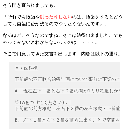
そう開き直られましても。
「それでも抜歯や
削ったりしない
のは、抜歯をするとどう
しても歯茎に跡が残るのでやりたくないんですよ」
なるほど。そうなのですね。そこは納得出来ました。でも
やってみないとわからないってのは・・・・。
そこで用意してきた文書を出します。内容は以下の通り。
ｘｘ歯科様

下前歯の不正咬合治療計画について事前に下記のご説明
A. 現在左下１番と右下２番の間が2ミリ程度しかな
答(○をつけてください): 

下前歯の前方移動・左右下３番の左右移動・下前歯の加工・その他
B. 左下１番と右下２番を前方に出すことで空間を作