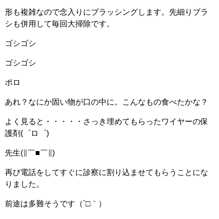
形も複雑なので念入りにブラッシングします。先細りブラ
シも併用して毎回大掃除です。
ゴシゴシ
ゴシゴシ
ポロ
あれ？なにか固い物が口の中に。こんなもの食べたかな？
よく見ると・・・・・さっき埋めてもらったワイヤーの保
護剤(゜ロ゜)
先生(∥￣■￣∥)
再び電話をしてすぐに診察に割り込ませてもらうことにな
りました。
前途は多難そうです（´□｀）