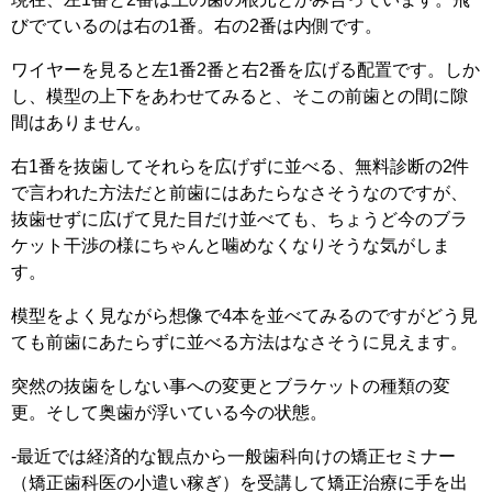
びでているのは右の1番。右の2番は内側です。
ワイヤーを見ると左1番2番と右2番を広げる配置です。しか
し、模型の上下をあわせてみると、そこの前歯との間に隙
間はありません。
右1番を抜歯してそれらを広げずに並べる、無料診断の2件
で言われた方法だと前歯にはあたらなさそうなのですが、
抜歯せずに広げて見た目だけ並べても、ちょうど今のブラ
ケット干渉の様にちゃんと噛めなくなりそうな気がしま
す。
模型をよく見ながら想像で4本を並べてみるのですがどう見
ても前歯にあたらずに並べる方法はなさそうに見えます。
突然の抜歯をしない事への変更とブラケットの種類の変
更。そして奥歯が浮いている今の状態。
-最近では経済的な観点から一般歯科向けの矯正セミナー
（矯正歯科医の小遣い稼ぎ）を受講して矯正治療に手を出