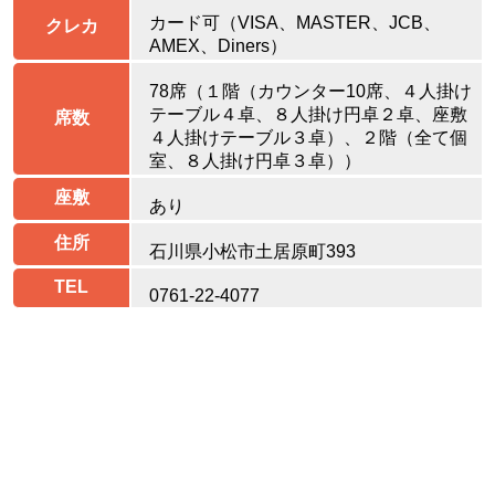
カード可（VISA、MASTER、JCB、
クレカ
AMEX、Diners）
78席（１階（カウンター10席、４人掛け
テーブル４卓、８人掛け円卓２卓、座敷
席数
４人掛けテーブル３卓）、２階（全て個
室、８人掛け円卓３卓））
座敷
あり
住所
石川県小松市土居原町393
TEL
0761-22-4077