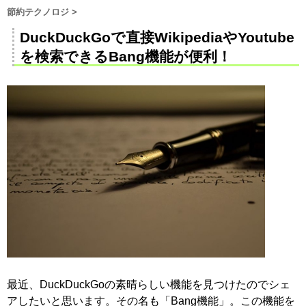
節約テクノロジ
>
DuckDuckGoで直接WikipediaやYoutube
を検索できるBang機能が便利！
最近、DuckDuckGoの素晴らしい機能を見つけたのでシェ
アしたいと思います。その名も「Bang機能」。この機能を