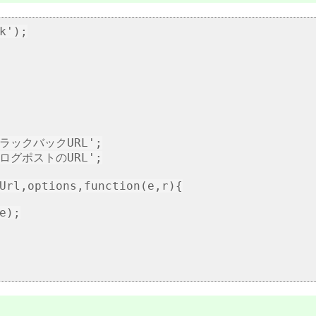
k');

トラックバックURL';

ブログポストのURL';

Url,options,function(e,r){

);
