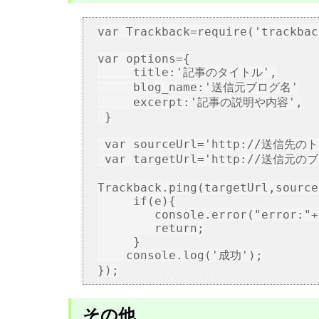
var Trackback=require('trackbac
var options={

     title:'記事のタイトル',

     blog_name:'送信元ブログ名'

     excerpt:'記事の説明や内容',

 }

 var sourceUrl='http://送信先の
 var targetUrl='http://送信元の
Trackback.ping(targetUrl,source
     if(e){

        console.error("error:"+e
        return;

     }

    console.log('成功');

その他